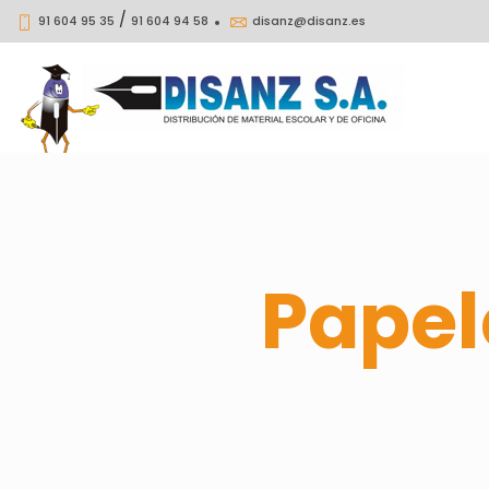
/
91 604 95 35
91 604 94 58
disanz@disanz.es
Papel