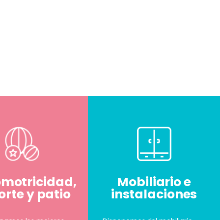
omotricidad,
Mobiliario e
rte y patio
instalaciones