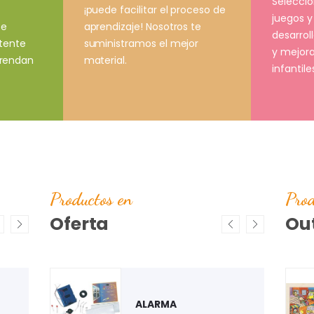
Selecci
¡puede facilitar el proceso de
juegos y
aprendizaje! Nosotros te
ce
desarrol
suministramos el mejor
stente
y mejora
material.
prendan
infantile
Productos en
Prod
Oferta
Out
ARO
JUEGO DE FONEMAS
PUZZLE "ESTACIÓN DE
CONSUMIBLES
ALPHA CATCH
AUTOBÚS"