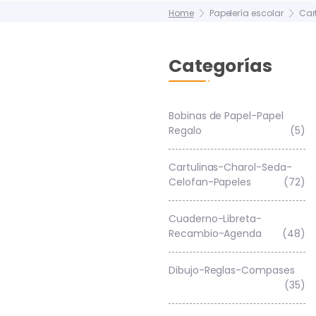
Home
Papelería escolar
Car
Categorías
Bobinas de Papel-Papel
Regalo
(5)
Cartulinas-Charol-Seda-
Celofan-Papeles
(72)
Cuaderno-Libreta-
Recambio-Agenda
(48)
Dibujo-Reglas-Compases
(35)