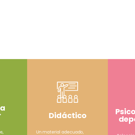
ía
Psic
Didáctico
r
depo
Un material adecuado,
s,