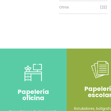
Otros
(22)
Papeler
Papelería
escola
oficina
Rotuladores, bolígrafo