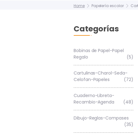
Home
Papelería escolar
Car
Categorías
Bobinas de Papel-Papel
Regalo
(5)
Cartulinas-Charol-Seda-
Celofan-Papeles
(72)
Cuaderno-Libreta-
Recambio-Agenda
(48)
Dibujo-Reglas-Compases
(35)