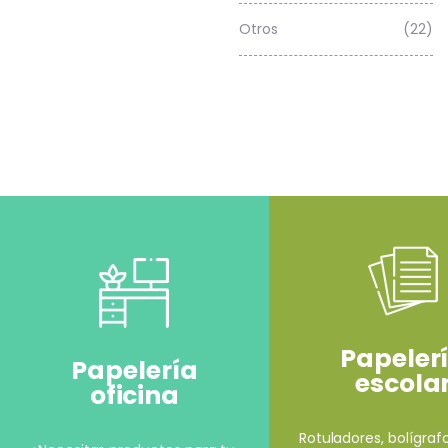
Otros
(22)
Papeler
Papelería
escola
oficina
Rotuladores, bolígrafo