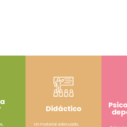
ía
Psic
Didáctico
r
depo
Un material adecuado,
s,