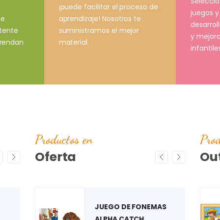
Selecci
¡puede facilitar el proceso de
juegos y
aprendizaje! Nosotros te
ce
desarrol
suministramos el mejor
stente
y mejora
material.
prendan
infantile
Productos en
Prod
Oferta
Out
ARO
JUEGO DE FONEMAS
PUZZLE "ESTACIÓN DE
CONSUMIBLES
ALPHA CATCH
AUTOBÚS"