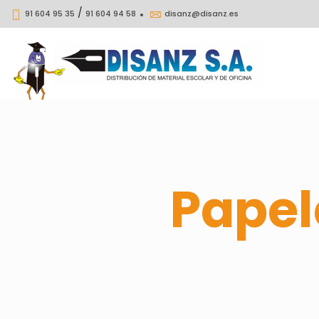
/
91 604 95 35
91 604 94 58
disanz@disanz.es
Papel