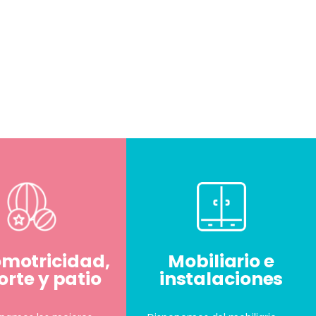
omotricidad,
Mobiliario e
rte y patio
instalaciones