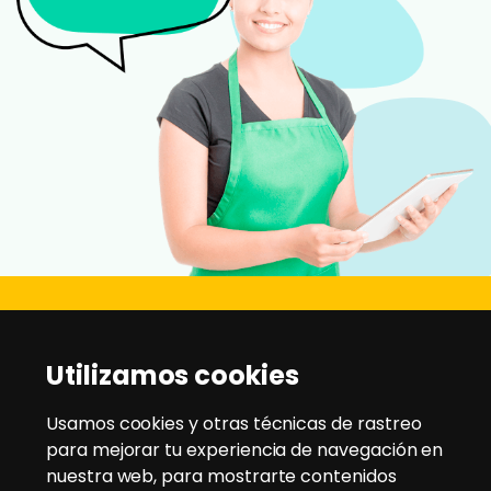
Disanz
Utilizamos cookies
C/ Rio Jarama, 21 - Pol. Ind. Montesol
28970 - Humanes de Madrid
Usamos cookies y otras técnicas de rastreo
para mejorar tu experiencia de navegación en
nuestra web, para mostrarte contenidos
Tlfno:
91 604 95 35
/
91 604 94 58