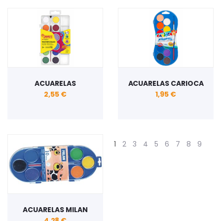
ACUARELAS
ACUARELAS CARIOCA
2,55 €
1,95 €
1
2
3
4
5
6
7
8
9
ACUARELAS MILAN
4,28 €