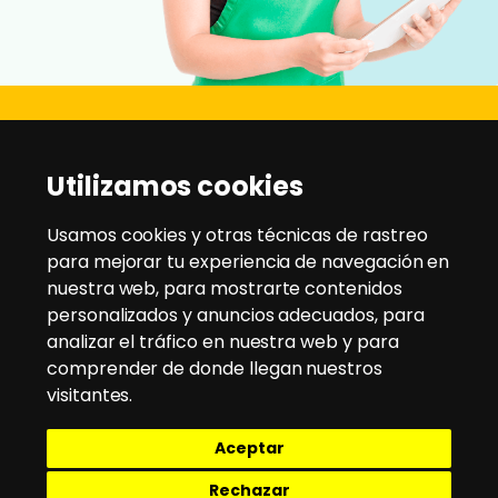
Disanz
Utilizamos cookies
C/ Rio Jarama, 21 - Pol. Ind. Montesol
28970 - Humanes de Madrid
Usamos cookies y otras técnicas de rastreo
para mejorar tu experiencia de navegación en
nuestra web, para mostrarte contenidos
Tlfno:
91 604 95 35
/
91 604 94 58
personalizados y anuncios adecuados, para
Email:
disanz@disanz.es
analizar el tráfico en nuestra web y para
comprender de donde llegan nuestros
Aviso Legal
visitantes.
Política de Cookies
Aceptar
Política de Privacidad
Política de envío y devoluciones
Rechazar