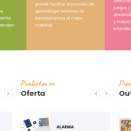
Selecci
¡puede facilitar el proceso de
juegos y
aprendizaje! Nosotros te
ce
desarrol
suministramos el mejor
stente
y mejora
material.
prendan
infantile
Productos en
Prod
Oferta
Out
ARO
JUEGO DE FONEMAS
PUZZLE "ESTACIÓN DE
CONSUMIBLES
ALPHA CATCH
AUTOBÚS"