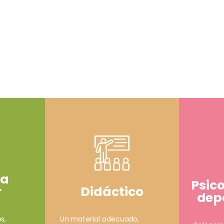
ía
Psic
Didáctico
r
depo
Un material adecuado,
s,