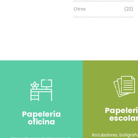
Otros
(22)
Papeler
Papelería
escola
oficina
Rotuladores, bolígrafo