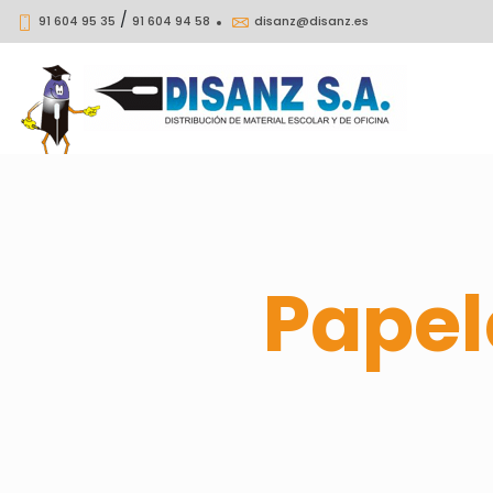
/
91 604 95 35
91 604 94 58
disanz@disanz.es
Papel