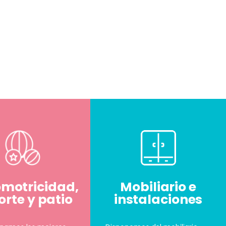
omotricidad,
Mobiliario e
rte y patio
instalaciones