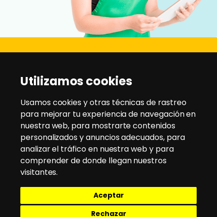
Disanz
Utilizamos cookies
C/ Rio Jarama, 21 - Pol. Ind. Montesol
28970 - Humanes de Madrid
Usamos cookies y otras técnicas de rastreo
para mejorar tu experiencia de navegación en
nuestra web, para mostrarte contenidos
Tlfno:
91 604 95 35
/
91 604 94 58
personalizados y anuncios adecuados, para
Email:
disanz@disanz.es
analizar el tráfico en nuestra web y para
comprender de donde llegan nuestros
Aviso Legal
visitantes.
Política de Cookies
Aceptar
Política de Privacidad
Política de envío y devoluciones
Rechazar