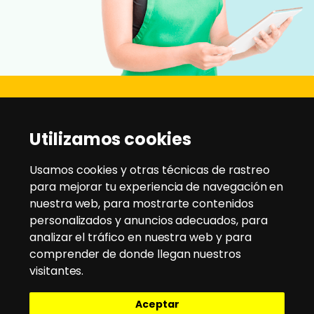
Disanz
Utilizamos cookies
C/ Rio Jarama, 21 - Pol. Ind. Montesol
28970 - Humanes de Madrid
Usamos cookies y otras técnicas de rastreo
para mejorar tu experiencia de navegación en
nuestra web, para mostrarte contenidos
Tlfno:
91 604 95 35
/
91 604 94 58
personalizados y anuncios adecuados, para
Email:
disanz@disanz.es
analizar el tráfico en nuestra web y para
comprender de donde llegan nuestros
Aviso Legal
visitantes.
Política de Cookies
Aceptar
Política de Privacidad