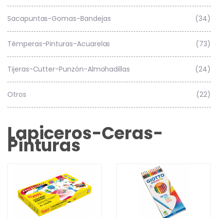
Sacapuntas-Gomas-Bandejas
(34)
Témperas-Pinturas-Acuarelas
(73)
Tijeras-Cutter-Punzón-Almohadillas
(24)
Otros
(22)
Lapiceros-Ceras-
Pinturas