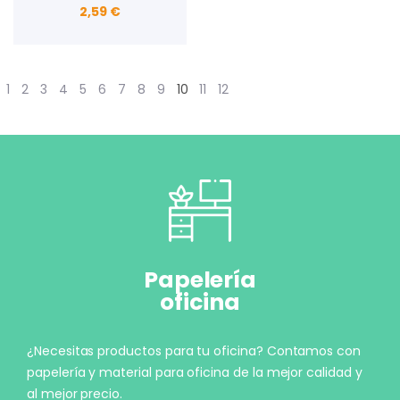
2,59 €
1
2
3
4
5
6
7
8
9
10
11
12
Papelería
oficina
¿Necesitas productos para tu oficina? Contamos con
papelería y material para oficina de la mejor calidad y
al mejor precio.