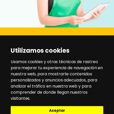
Disanz
Utilizamos cookies
C/ Rio Jarama, 21 - Pol. Ind. Montesol
28970 - Humanes de Madrid
Usamos cookies y otras técnicas de rastreo
para mejorar tu experiencia de navegación en
nuestra web, para mostrarte contenidos
Tlfno:
91 604 95 35
/
91 604 94 58
personalizados y anuncios adecuados, para
Email:
disanz@disanz.es
analizar el tráfico en nuestra web y para
comprender de donde llegan nuestros
Aviso Legal
visitantes.
Política de Cookies
Aceptar
Política de Privacidad