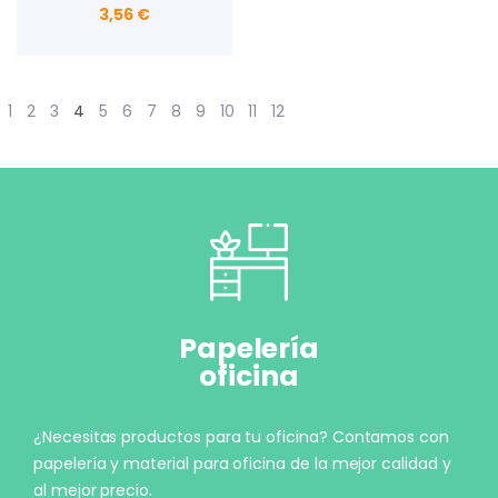
3,56 €
1
2
3
4
5
6
7
8
9
10
11
12
Papelería
oficina
¿Necesitas productos para tu oficina? Contamos con
papelería y material para oficina de la mejor calidad y
al mejor precio.