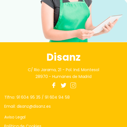
Disanz
C/ Rio Jarama, 21 - Pol. Ind. Montesol
28970 - Humanes de Madrid
Tlfno:
91 604 95 35
/
91 604 94 58
Email:
disanz@disanz.es
Aviso Legal
Política de Cookies