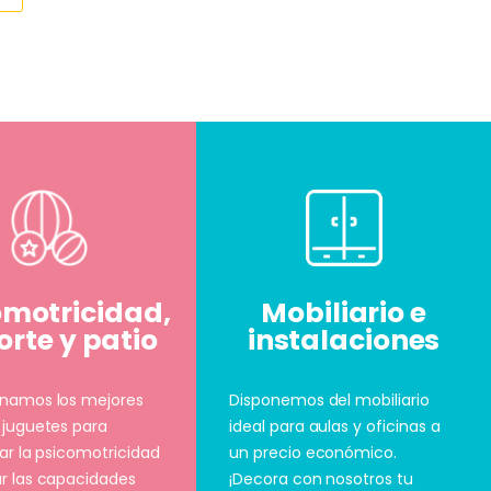
omotricidad,
Mobiliario e
rte y patio
instalaciones
onamos los mejores
Disponemos del mobiliario
 juguetes para
ideal para aulas y oficinas a
lar la psicomotricidad
un precio económico.
r las capacidades
¡Decora con nosotros tu