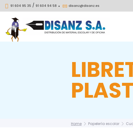
/
91 604 95 35
91 604 94 58
disanz@disanz.es
LIBRE
PLAST
Home
Papelería escolar
Cua