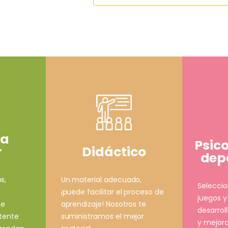
ía
Psic
Didáctico
r
depo
Un material adecuado,
s,
Selecci
¡puede facilitar el proceso de
juegos y
aprendizaje! Nosotros te
ce
desarrol
suministramos el mejor
stente
y mejora