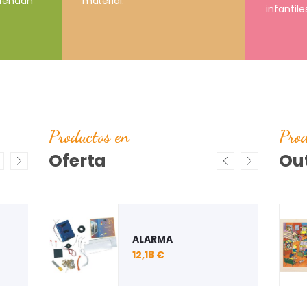
material.
prendan
infantile
Productos en
Prod
Oferta
Out
ARO
JUEGO DE FONEMAS
PUZZLE "ESTACIÓN DE
CONSUMIBLES
ALPHA CATCH
AUTOBÚS"
INFORMÁTICOS
29,44 €
6,09 €