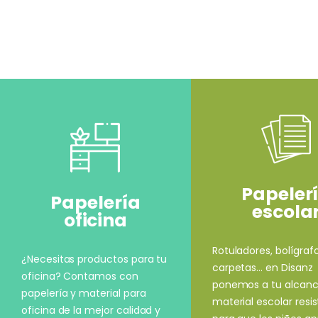
Papeler
Papelería
escola
oficina
Rotuladores, bolígrafo
¿Necesitas productos para tu
carpetas... en Disanz
oficina? Contamos con
ponemos a tu alcan
papelería y material para
material escolar resi
oficina de la mejor calidad y