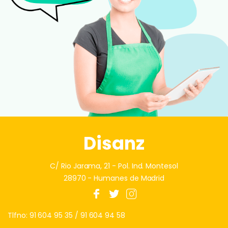
Disanz
C/ Rio Jarama, 21 - Pol. Ind. Montesol
28970 - Humanes de Madrid
Tlfno:
91 604 95 35
/
91 604 94 58