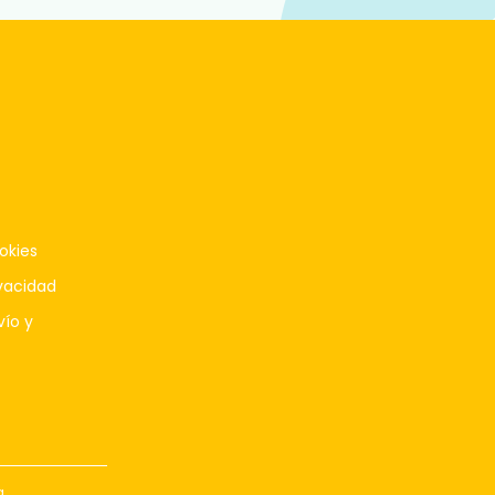
okies
ivacidad
vío y
q