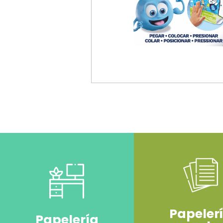
Papeler
Papelería