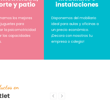
rte y patio
instalaciones
onamos los mejores
Disponemos del mobiliario
 juguetes para
ideal para aulas y oficinas a
lar la psicomotricidad
un precio económico.
r las capacidades
¡Decora con nosotros tu
s.
empresa o colegio!
uctos en
let