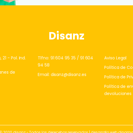
Disanz
21 - Pol. Ind.
Tlfno:
91 604 95 35
/
91 604
Aviso Legal
94 58
Política de Co
anes de
Email:
disanz@disanz.es
Política de Pr
Política de en
devoluciones
Ⓡ 2020 disanz - Todos los derecehos reservados | desarrollo web
dinami