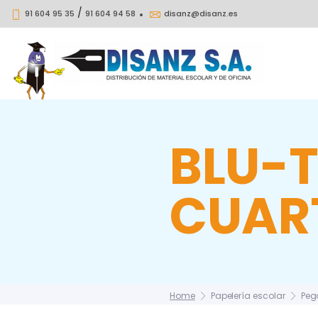
/
91 604 95 35
91 604 94 58
disanz@disanz.es
BLU-
CUAR
Home
Papelería escolar
Peg