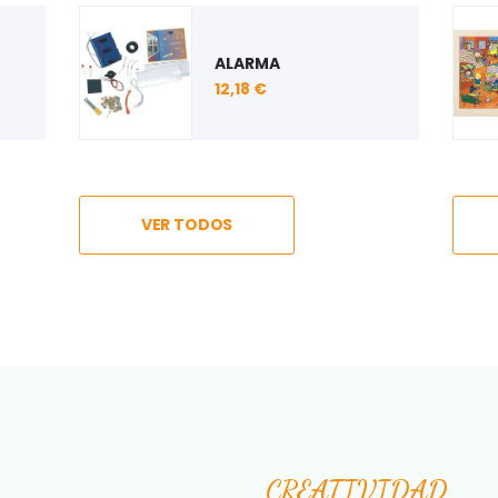
ARO
JUEGO DE FONEMAS
PUZZLE "ESTACIÓN DE
CONSUMIBLES
ALPHA CATCH
AUTOBÚS"
INFORMÁTICOS
29,44 €
6,09 €
VER TODOS
CREATIVIDAD