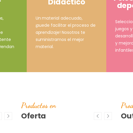
Didáctico
r
depo
Un material adecuado,
s,
Selecci
¡puede facilitar el proceso de
juegos y
aprendizaje! Nosotros te
ce
desarrol
suministramos el mejor
stente
y mejora
material.
prendan
infantile
Productos en
Prod
Oferta
Out