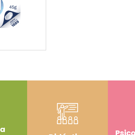
ía
Psic