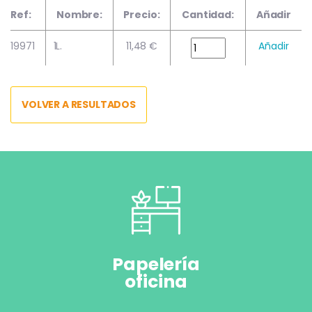
Ref:
Nombre:
Precio:
Cantidad:
Añadir
19971
1L.
11,48 €
Añadir
VOLVER A RESULTADOS
Papelería
oficina