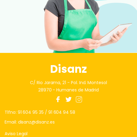
Disanz
C/ Rio Jarama, 21 - Pol. Ind. Montesol
28970 - Humanes de Madrid
Tlfno:
91 604 95 35
/
91 604 94 58
Email:
disanz@disanz.es
Aviso Legal